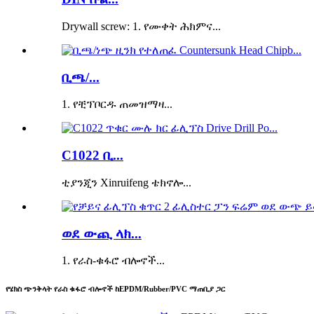
Drywall screw: 1. የሙቀት ሕክምና...
ቢጫ/...
1. የቺፕቦርዱ ጠመዝማዛ...
C1022 ቢ...
ቲያንጂን Xinruifeng ቴክኖሎ...
ወደ ውጪ ላክ...
1. የራስ-ቁፋሮ ብሎኖች...
የሄክስ ጭንቅላት የራስ ቁፋሮ ብሎኖች ከEPDM/Rubber/PVC ማጠቢያ ጋር