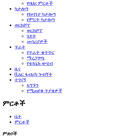
የባህሪ ምርቶች
ካታሎግ
የኩባንያ ካታሎግ
የምርት ካታሎግ
ወርክሾፕ
ወርክሾፕ
ሂደት
መሳሪያዎች
ጥራት
የጥራት ቁጥጥር
ማረጋገጫ
የቴክኒክ ውሂብ
ዜና
ቪአር ፋብሪካ ጉብኝት
ተገናኝ
አግኙን
የሚጠየቁ ጥያቄዎች
ምርቶች
ቤት
ምርቶች
ምድቦች