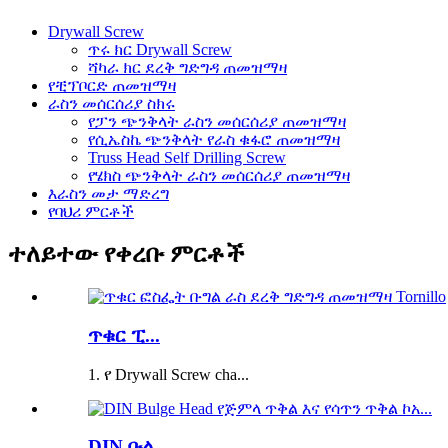
Drywall Screw
ጥሩ ክር Drywall Screw
ሻካራ ክር ደረቅ ግድግዳ ጠመዝማዛ
የቺፕቦርድ ጠመዝማዛ
ራስን መሰርሰሪያ ስክሩ
የፓን ጭንቅላት ራስን መሰርሰሪያ ጠመዝማዛ
የሲኤስኬ ጭንቅላት የራስ ቁፋሮ ጠመዝማዛ
Truss Head Self Drilling Screw
የሄክስ ጭንቅላት ራስን መሰርሰሪያ ጠመዝማዛ
እራስን መታ ማድረግ
የባህሪ ምርቶች
ተለይተው የቀረቡ ምርቶች
ጥቁር ፒ...
1. የ Drywall Screw cha...
DIN ቡል...