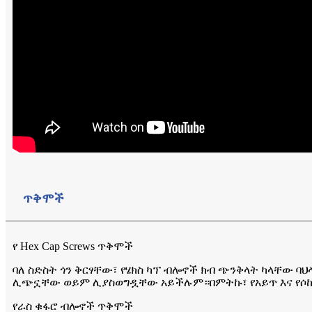
ጥቅሞች
የ Hex Cap Screws ጥቅሞች
ባለ ስድስት ጎን ቅርፃቸው፣ የሄክስ ካፕ ብሎኖች ክብ ጭንቅላት ካላቸው 
ሊጭኗቸው ወይም ሊያስወግዷቸው አይችሉም።በምትኩ፣ የአይጥ እና የሶ
የራስ ቁፋሮ ብሎኖች ጥቅሞች