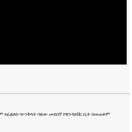
ይም የፊልጶስ ጭንቅላት ባለው መደበኛ የዊንዳይቨር ቢት በመጠቀም