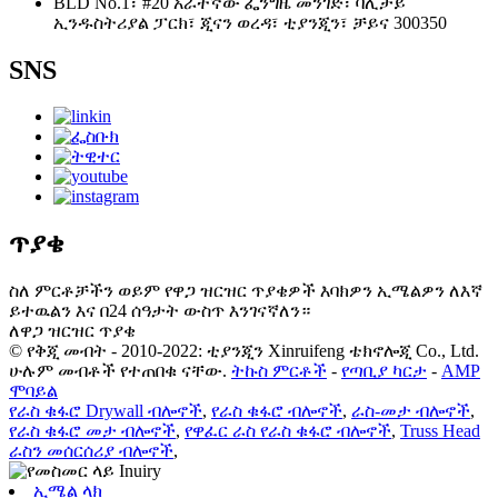
BLD No.1፣ #20 አራተኛው ፌንግዜ መንገድ፣ ባሊታይ
ኢንዱስትሪያል ፓርክ፣ ጂናን ወረዳ፣ ቲያንጂን፣ ቻይና 300350
SNS
ጥያቄ
ስለ ምርቶቻችን ወይም የዋጋ ዝርዝር ጥያቄዎች እባክዎን ኢሜልዎን ለእኛ
ይተዉልን እና በ24 ሰዓታት ውስጥ እንገናኛለን።
ለዋጋ ዝርዝር ጥያቄ
© የቅጂ መብት - 2010-2022: ቲያንጂን Xinruifeng ቴክኖሎጂ Co., Ltd.
ሁሉም መብቶች የተጠበቁ ናቸው.
ትኩስ ምርቶች
-
የጣቢያ ካርታ
-
AMP
ሞባይል
የራስ ቁፋሮ Drywall ብሎኖች
,
የራስ ቁፋሮ ብሎኖች
,
ራስ-መታ ብሎኖች
,
የራስ ቁፋሮ መታ ብሎኖች
,
የዋፈር ራስ የራስ ቁፋሮ ብሎኖች
,
Truss Head
ራስን መሰርሰሪያ ብሎኖች
,
ኢሜል ላክ