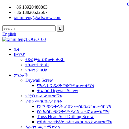
+86 18920480863
+86 13820522567
xinruifeng@xrfscrew.com
English
ቤት
ኩባንያ
የድርጅቱ ህይወት ታሪክ
የኩባንያ ታሪክ
የኩባንያ ባህል
ምርቶች
Drywall Screw
ሻካራ ክር ደረቅ ግድግዳ ጠመዝማዛ
ጥሩ ክር Drywall Screw
የቺፕቦርድ ጠመዝማዛ
ራስን መሰርሰሪያ ስክሩ
የፓን ጭንቅላት ራስን መሰርሰሪያ ጠመዝማዛ
የሲኤስኬ ጭንቅላት የራስ ቁፋሮ ጠመዝማዛ
Truss Head Self Drilling Screw
የሄክስ ጭንቅላት ራስን መሰርሰሪያ ጠመዝማዛ
እራስን መታ ማድረግ