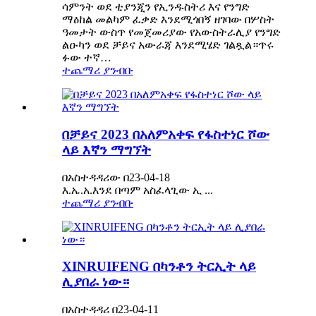
ሳምንት ወደ ቲያንጂን የኢንዱስትሪ እና የንግድ
ማዕከል መልካም ፈቃድ እንደሚጎበኝ ዘገባው በሦስት
ዓመታት ውስጥ የመጀመሪያው የአውስትራሊያ የንግድ
ልዑካን ወደ ቻይና አውራጃ እንደሚሄድ ገልጿል።ጥሩ
ፉው ተኛ…
ተጨማሪ ያንብቡ
በቻይና 2023 በአለምአቀፍ የፋስተነር ሾው
ላይ እኛን ማግኘት
በአስተዳዳሪው በ23-04-18
እ.ኤ.አ.እንደ በጣም አስፈላጊው ኢ ...
ተጨማሪ ያንብቡ
XINRUIFENG በካንቶን ትርኢት ላይ
ሊያበራ ነው።
በአስተዳዳሪ በ23-04-11