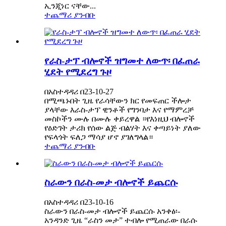
ኢንጂነር ናቸው...
ተጨማሪ ያንብቡ
የራስ-ታፕ ብሎኖች ዝግመተ ለውጥ፡ በፈጠራ
ሂደት የሚደረግ ጉዞ
በአስተዳዳሪ በ23-10-27
በሚጫኑበት ጊዜ የራሳቸውን ክር የመፍጠር ችሎታ
ያላቸው እራስ-ታፕ ዊንቶች የግንባታ እና የማምረቻ
መስኮችን ሙሉ በሙሉ ቀይረዋል ።የእነዚህ ብሎኖች
የዕድገት ታሪክ የሰው ልጅ ብልሃት እና ቀጣይነት ያለው
የፍላጎት ፍለጋ ማሳያ ሆኖ ያገለግላል።
ተጨማሪ ያንብቡ
ስራውን በራስ-መታ ብሎኖች ይጨርሱ
በአስተዳዳሪ በ23-10-16
ስራውን በራስ-መታ ብሎኖች ይጨርሱ አንቀፅ፡-
አንዳንድ ጊዜ “ራስን መታ” ተብሎ የሚጠራው በራሱ