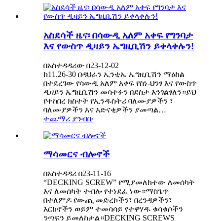
አስደሳች ዜና፡ በሳውዲ አለም አቀፍ የግንባታ
እና የውስጥ ዲዛይን ኤግዚቢሽን ይቀላቀሉን!
በአስተዳዳሪው በ23-12-02
ከ11.26-30 በዳህራን ኢንቲኤ ኤግዚቢሽን ማዕከል
በተደረገው የሳውዲ አለም አቀፍ የስነ-ህንፃ እና የውስጥ
ዲዛይን ኤግዚቢሽን መሳተፉን በደስታ እንገልፃለን።ይህ
የተከበረ ክስተት የኢንዱስትሪ ባለሙያዎችን ፣
ባለሙያዎችን እና አድናቂዎችን ያመጣል…
ተጨማሪ ያንብቡ
ማሳመርና ብሎኖች
በአስተዳዳሪ በ23-11-16
“DECKING SCREW” የሚያመለክተው ለመሰካት
እና ለመሰካት ተብሎ የተነደፈ ነው።ማስጌጥ
በተለምዶ የውጪ መድረኮችን፣ በረንዳዎችን፣
እርከኖችን ወይም ተመሳሳይ የተዋሃዱ ቁሳቁሶችን
ንጣፍን ይመለከታል።DECKING SCREWS