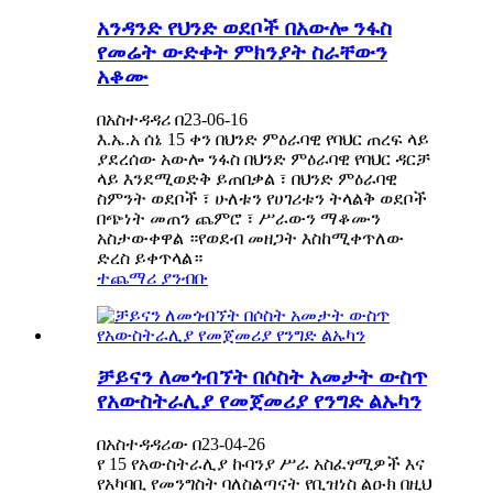
አንዳንድ የህንድ ወደቦች በአውሎ ንፋስ
የመሬት ውድቀት ምክንያት ስራቸውን
አቆሙ
በአስተዳዳሪ በ23-06-16
እ.ኤ.አ ሰኔ 15 ቀን በህንድ ምዕራባዊ የባህር ጠረፍ ላይ
ያደረሰው አውሎ ንፋስ በህንድ ምዕራባዊ የባህር ዳርቻ
ላይ እንደሚወድቅ ይጠበቃል ፣ በህንድ ምዕራባዊ
ስምንት ወደቦች ፣ ሁለቱን የሀገሪቱን ትላልቅ ወደቦች
በጭነት መጠን ጨምሮ ፣ ሥራውን ማቆሙን
አስታውቀዋል ።የወደብ መዘጋት እስከሚቀጥለው
ድረስ ይቀጥላል።
ተጨማሪ ያንብቡ
ቻይናን ለመጎብኘት በሶስት አመታት ውስጥ
የአውስትራሊያ የመጀመሪያ የንግድ ልኡካን
በአስተዳዳሪው በ23-04-26
የ 15 የአውስትራሊያ ኩባንያ ሥራ አስፈፃሚዎች እና
የአካባቢ የመንግስት ባለስልጣናት የቢዝነስ ልዑክ በዚህ