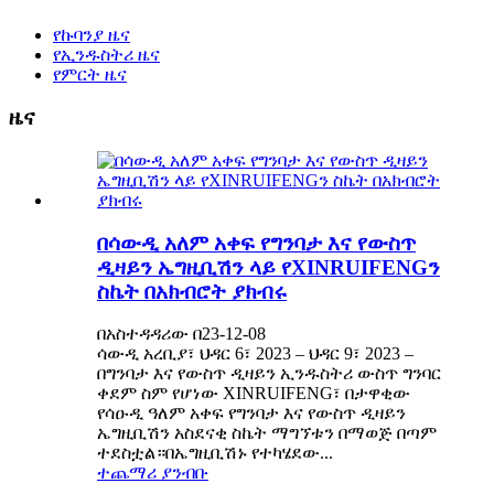
የኩባንያ ዜና
የኢንዱስትሪ ዜና
የምርት ዜና
ዜና
በሳውዲ አለም አቀፍ የግንባታ እና የውስጥ
ዲዛይን ኤግዚቢሽን ላይ የXINRUIFENGን
ስኬት በአክብሮት ያክብሩ
በአስተዳዳሪው በ23-12-08
ሳውዲ አረቢያ፣ ህዳር 6፣ 2023 – ህዳር 9፣ 2023 –
በግንባታ እና የውስጥ ዲዛይን ኢንዱስትሪ ውስጥ ግንባር
ቀደም ስም የሆነው XINRUIFENG፣ በታዋቂው
የሳዑዲ ዓለም አቀፍ የግንባታ እና የውስጥ ዲዛይን
ኤግዚቢሽን አስደናቂ ስኬት ማግኘቱን በማወጅ በጣም
ተደስቷል።በኤግዚቢሽኑ የተካሄደው...
ተጨማሪ ያንብቡ