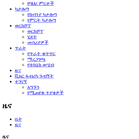
የባህሪ ምርቶች
ካታሎግ
የኩባንያ ካታሎግ
የምርት ካታሎግ
ወርክሾፕ
ወርክሾፕ
ሂደት
መሳሪያዎች
ጥራት
የጥራት ቁጥጥር
ማረጋገጫ
የቴክኒክ ውሂብ
ዜና
ቪአር ፋብሪካ ጉብኝት
ተገናኝ
አግኙን
የሚጠየቁ ጥያቄዎች
ዜና
ቤት
ዜና
ዜና