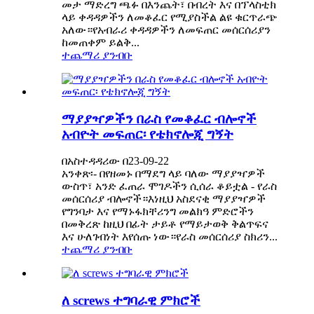
መታ ማድረግ ጫፉ በእንጨት፣ በብረት እና በፕላስቲክ
ላይ ቀዳዳዎችን ለመቆፈር የሚያስችል ልዩ ቁርጥራጭ
አለው።የአብራሪ ቀዳዳዎችን ለመፍጠር መሰርሰሪያን
ከመጠቀም ይልቅ...
ተጨማሪ ያንብቡ
ማያያዣዎችን በራስ የመቆፈር ብሎኖች
አብዮት መፍጠር፡ የቴክኖሎጂ ግኝት
በአስተዳዳሪው በ23-09-22
አንቀጽ፡- በየዘመኑ በማደግ ላይ ባለው ማያያዣዎች
ውስጥ፣ አንድ ፈጠራ ሞገዶችን ሲሰራ ቆይቷል - የራስ
መሰርሰሪያ ብሎኖች።እነዚህ አስደናቂ ማያያዣዎች
የግንባታ እና የማኑፋክቸሪንግ መልክዓ ምድሮችን
በመቅረጽ ከዚህ በፊት ታይቶ የማይታወቅ ቅልጥፍና
እና ሁለገብነት እየሰጡ ነው።የራስ መሰርሰሪያ ስክሪን...
ተጨማሪ ያንብቡ
ለ screws ተግባራዊ ምክሮች