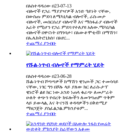
በአስተዳዳሪው በ23-07-13
ብሎኖች የጋራ ማያያዣዎች አንድ ዓይነት ናቸው,
በውስጡ ምደባ ለሜካኒካል ብሎኖች, ራስ-መታ
ብሎኖች, መሰርሰሪያ ብሎኖች እና ማስፋፊያ ብሎኖች
አራት የሚሆን የጋራ ምደባ የተለያዩ አለው.ሜካኒካል
ብሎኖች በዋናነት በግንባታ፣ በአውቶሞቲቭ፣ በማሽን፣
በኤሌክትሮኒክስ፣ በአየር...
ተጨማሪ ያንብቡ
የሹል-ነጥብ ብሎኖች የማምረት ሂደት
በአስተዳዳሪው በ23-06-28
ሹል-ነጥብ ሾጣጣዎች ከማሽን ዊንጮች ጋር ተመሳሳይ
ናቸው, ነገር ግን በሾሉ ላይ ያለው ክር ለራስ-ታፕ
ዊነሮች ልዩ ክር ነው.አንድ ነጠላ ቁራጭ ለመሥራት
ሁለት ቀጭን የብረት ክፍሎችን ለመገጣጠም ጥቅም
ላይ ይውላል, እና ትናንሽ ቀዳዳዎችን በቅድሚያ
ማዘጋጀት ያስፈልጋል.ምክንያቱም...
ተጨማሪ ያንብቡ